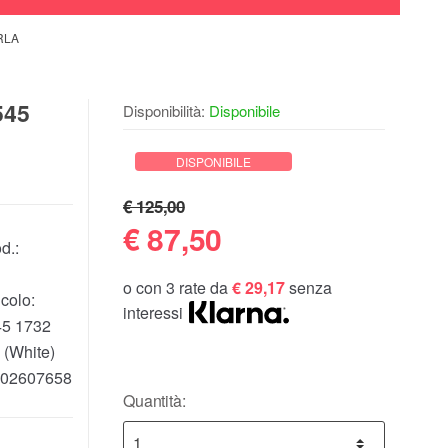
RLA
545
Disponibilità:
Disponibile
DISPONIBILE
€ 125,00
€
87,50
d.:
o con 3 rate da
€ 29,17
senza
colo:
interessi
45 1732
 (White)
02607658
Quantità: