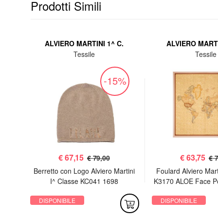
Prodotti Simili
ALVIERO MARTINI 1^ C.
ALVIERO MARTI
Tessile
Tessile
%
-15%
€
67,15
€
63,75
€ 79,00
€ 
0623
Berretto con Logo Alviero Martini
Foulard Alviero Mart
I^ Classe KC041 1698
K3170 ALOE Face P
Natural/Geo Classic
DISPONIBILE
DISPONIBILE