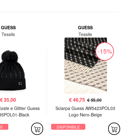
GUESS
GUESS
Tessile
Tessile
-15%
€
35,00
€
46,75
€ 55,00
Coste e Glitter Guess
Sciarpa Guess AW5423POL03
5POL01-Black
Logo Nero-Beige
Cl
Sp
LE
DISPONIBILE
DI