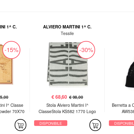
NI 1^ C.
ALVIERO MARTINI 1^ C.
Tessile
-15%
-30%
€
68,60
75,00
€ 98,00
ini I^ Classe
Stola Alviero Martini I^
Berretta a 
owder 70X70
ClasseStola KS582 1770 Logo
AW538
Spacchio Lurex 80x180 Black
DISPONIBILE
DISPONIBI