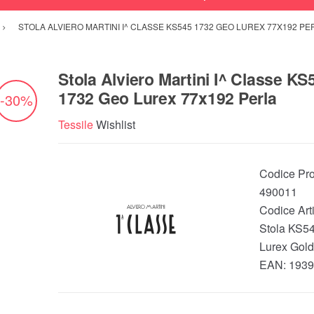
STOLA ALVIERO MARTINI I^ CLASSE KS545 1732 GEO LUREX 77X192 PE
Stola Alviero Martini I^ Classe KS
1732 Geo Lurex 77x192 Perla
-30%
Tessile
Wishlist
Codice Pro
490011
Codice Arti
Stola KS5
Lurex Gold
EAN:
1939