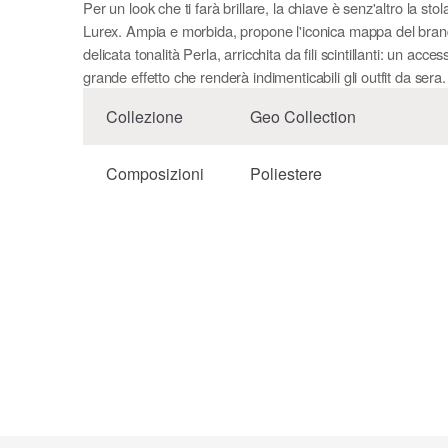
Per un look che ti farà brillare, la chiave è senz'altro la sto
Lurex. Ampia e morbida, propone l'iconica mappa del bran
delicata tonalità Perla, arricchita da fili scintillanti: un acces
grande effetto che renderà indimenticabili gli outfit da sera.
Collezione
Geo Collection
Composizioni
Poliestere