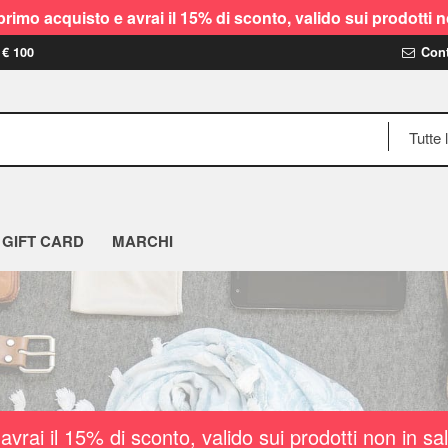
rimo acquisto e avrai il 15% di sconto, valido sui prodot
 € 100
Cont
GIFT CARD
MARCHI
vrai il 15% di sconto, valido sui prodotti non i