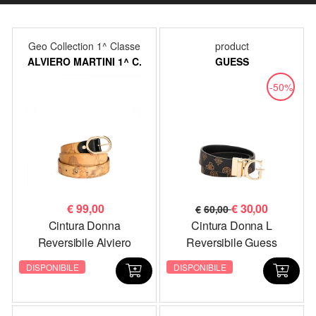
Geo Collection 1^ Classe
product
ALVIERO MARTINI 1^ C.
GUESS
-50%
€
99,00
€
30,00
€
60,00
Cintura Donna
Cintura Donna L
Reversibile Alviero
Reversibile Guess
Martini I^ Classe CA513
BW9171P4430 Logo
DISPONIBILE
DISPONIBILE
6426 Geo Classic e Geo
Testa di Moro
Black