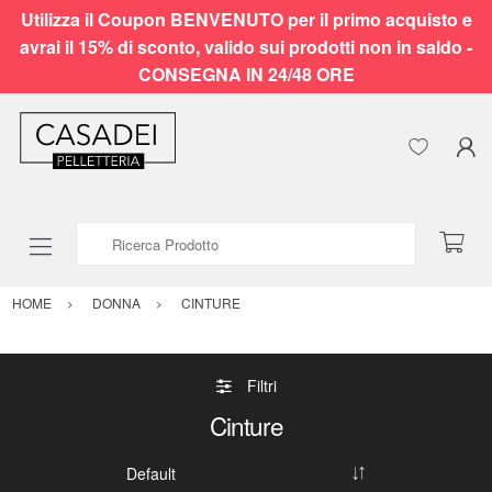
Utilizza il Coupon BENVENUTO per il primo acquisto e
avrai il 15% di sconto, valido sui prodotti non in saldo -
CONSEGNA IN 24/48 ORE
Ricerca Prodotto
HOME
DONNA
CINTURE
Filtri
Cinture