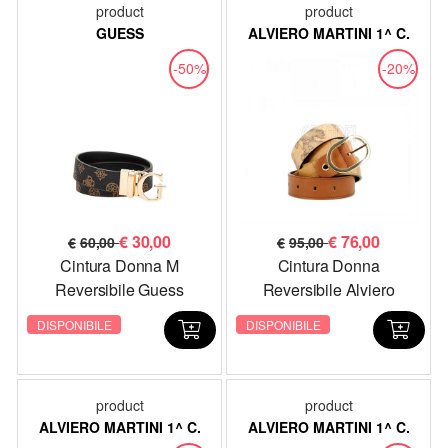
product
product
GUESS
ALVIERO MARTINI 1^ C.
-50%
-20%
€
30,00
€
76,00
€
60,00
€
95,00
Cintura Donna M
Cintura Donna
Reversibile Guess
Reversibile Alviero
BW9171P4430 Logo
Martini I^ Classe CA 273
DISPONIBILE
DISPONIBILE
Testa di Moro
6000 Geo Classic
product
product
ALVIERO MARTINI 1^ C.
ALVIERO MARTINI 1^ C.