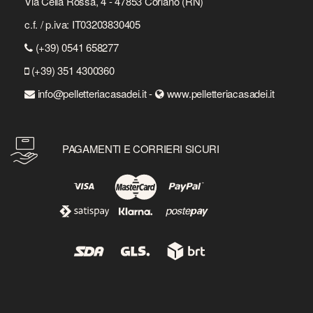
Via Cella Rossa, 4 - 47853 Coriano (RN)
c.f. / p.iva: IT03203830405
(+39) 0541 658277
(+39) 351 4300360
info@pelletteriacasadei.it -
www.pelletteriacasadei.it
PAGAMENTI E CORRIERI SICURI