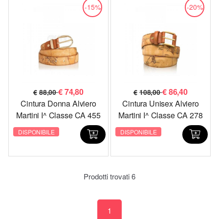
-15%
-20%
€
74,80
€
86,40
€
88,00
€
108,00
Cintura Donna Alviero
Cintura Unisex Alviero
Martini I^ Classe CA 455
Martini I^ Classe CA 278
6000 Geo Classic
6000 Geo Classic
DISPONIBILE
DISPONIBILE
Prodotti trovati
6
1