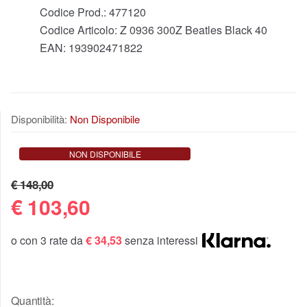
Codice Prod.:
477120
Codice Articolo:
Z 0936 300Z Beatles Black 40
EAN:
193902471822
Disponibilità:
Non Disponibile
NON DISPONIBILE
€ 148,00
€
103,60
o con 3 rate da
€ 34,53
senza interessi
Quantità: