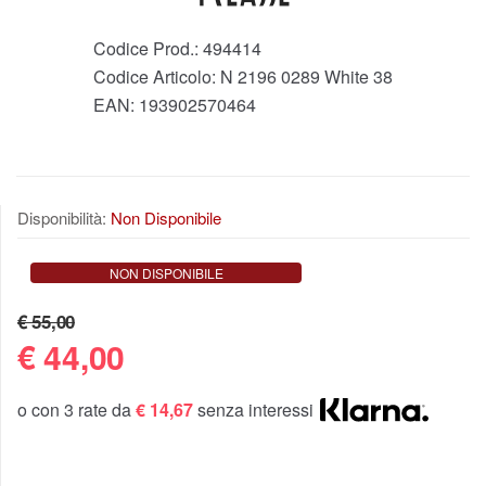
Codice Prod.:
494414
Codice Articolo:
N 2196 0289 White 38
EAN:
193902570464
Disponibilità:
Non Disponibile
NON DISPONIBILE
€ 55,00
€
44,00
o con 3 rate da
€ 14,67
senza interessi