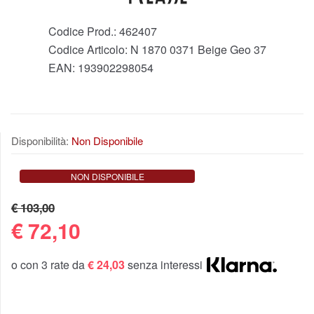
Codice Prod.:
462407
Codice Articolo:
N 1870 0371 Beige Geo 37
EAN:
193902298054
Disponibilità:
Non Disponibile
NON DISPONIBILE
€ 103,00
€
72,10
o con 3 rate da
€ 24,03
senza interessi