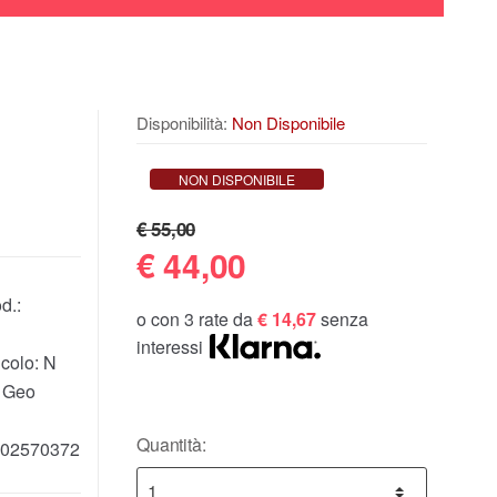
Disponibilità:
Non Disponibile
NON DISPONIBILE
€ 55,00
€
44,00
d.:
o con 3 rate da
€ 14,67
senza
interessi
icolo:
N
 Geo
Quantità:
02570372