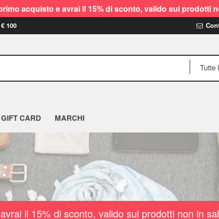
rimo acquisto e avrai il 15% di sconto, valido sui prodot
 € 100
Cont
GIFT CARD
MARCHI
vrai il 15% di sconto, valido sui prodotti non i