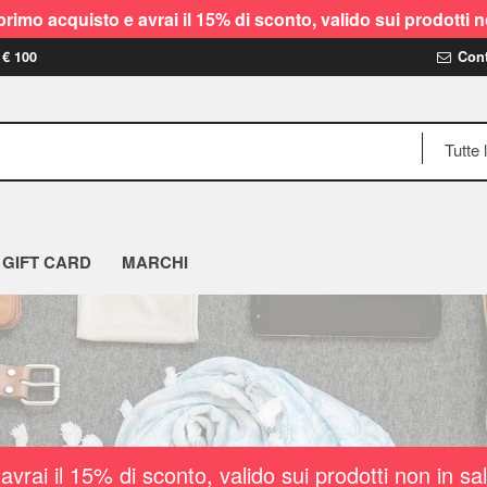
rimo acquisto e avrai il 15% di sconto, valido sui prodot
 € 100
Cont
GIFT CARD
MARCHI
vrai il 15% di sconto, valido sui prodotti non i