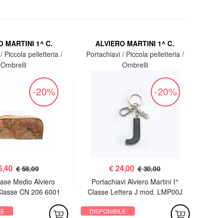
 MARTINI 1^ C.
ALVIERO MARTINI 1^ C.
/ Piccola pelletteria /
Portachiavi / Piccola pelletteria /
Por
Ombrelli
Ombrelli
-20%
-20%
6,40
€
24,00
€ 58,00
€ 30,00
ase Medio Alviero
Portachiavi Alviero Martini I^
Om
 Classe CN 206 6001
Classe Lettera J mod. LMP00J
Mart
Geo Soft
9519 Grey
LE
DISPONIBILE
DI