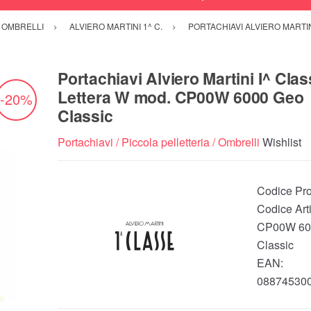
/ OMBRELLI
ALVIERO MARTINI 1^ C.
PORTACHIAVI ALVIERO MARTI
Portachiavi Alviero Martini I^ Cla
Lettera W mod. CP00W 6000 Geo
-20%
Classic
Portachiavi / Piccola pelletteria / Ombrelli
Wishlist
Codice Pro
Codice Arti
CP00W 60
Classic
EAN:
08874530