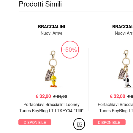
Prodotti Simili
.
BRACCIALINI
BRACCIAL
ria /
Nuovi Arrivi
Nuovi Arri
-50%
%
€
32,00
€
32,00
€ 64,00
€ 
Portachiavi Braccialini Looney
Portachiavi Bracci
Tunes KeyRing LT LTKEY04 "Titti"
Tunes KeyRing L
 I^
"Silvestr
assic
DISPONIBILE
DISPONIBILE