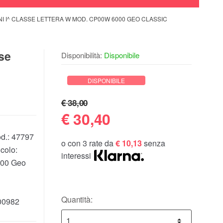
NI I^ CLASSE LETTERA W MOD. CP00W 6000 GEO CLASSIC
sse
Disponibilità:
Disponibile
DISPONIBILE
€ 38,00
€
30,40
d.:
47797
o con 3 rate da
€ 10,13
senza
colo:
interessi
00 Geo
Quantità:
00982