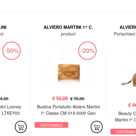
INI
ALVIERO MARTINI 1^ C.
ALVIERO
vi
product
Portachiavi 
-50%
-20%
€
56,00
64,00
€ 70,00
€
4
alini Looney
Bustina Portatutto Alviero Martini
T LTKEY03
I^ Classe CM 019 6000 Geo
Beauty C
o"
Classic
Martini I^
DISPONIBILE
DISPONIBI