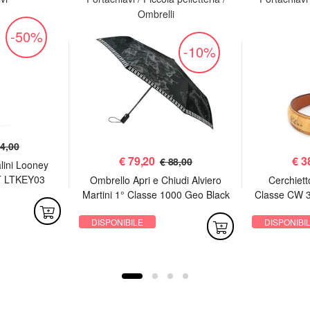
Ombrelli
-50%
-10%
64,00
€
79,20
€
3
€ 88,00
alini Looney
T LTKEY03
Ombrello Apri e Chiudi Alviero
Cerchietto
o"
Martini 1° Classe 1000 Geo Black
Classe CW 3
DISPONIBILE
DISPONIBI