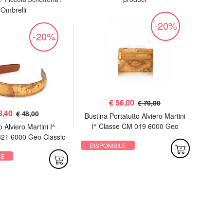
Ombrelli
-20%
-20%
€
56,00
€ 70,00
8,40
€ 48,00
Bustina Portatutto Alviero Martini
I^ Classe CM 019 6000 Geo
 Alviero Martini I^
P
Classic
21 6000 Geo Classic
Cl
DISPONIBILE
LE
DI