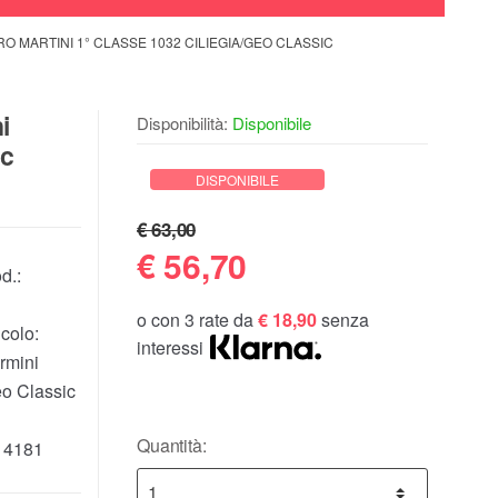
O MARTINI 1° CLASSE 1032 CILIEGIA/GEO CLASSIC
i
Disponibilità:
Disponibile
ic
DISPONIBILE
€ 63,00
€
56,70
d.:
o con 3 rate da
€ 18,90
senza
colo:
interessi
rmini
eo Classic
Quantità:
14181