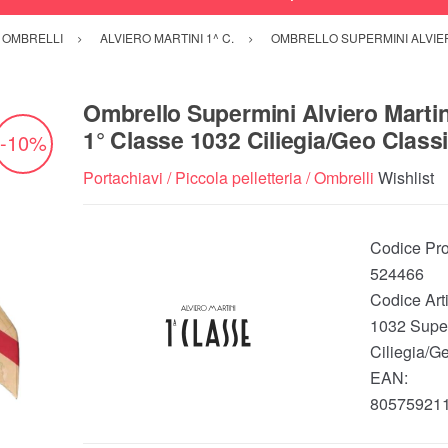
/ OMBRELLI
ALVIERO MARTINI 1^ C.
OMBRELLO SUPERMINI ALVIER
Ombrello Supermini Alviero Martin
1° Classe 1032 Ciliegia/Geo Class
-10%
Portachiavi / Piccola pelletteria / Ombrelli
Wishlist
Codice Pro
524466
Codice Arti
1032 Supe
Ciliegia/G
EAN:
80575921