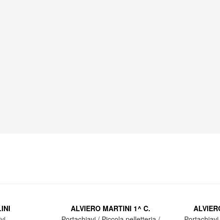
INI
ALVIERO MARTINI 1^ C.
ALVIERO
vi
Portachiavi / Piccola pelletteria /
Portachiavi 