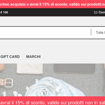
rimo acquisto e avrai il 15% di sconto, valido sui prodot
 € 100
Cont
GIFT CARD
MARCHI
vrai il 15% di sconto, valido sui prodotti non i