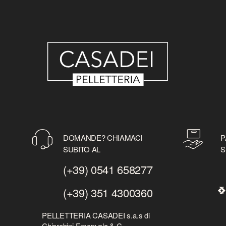
DOMANDE? CHIAMACI
P
SUBITO AL
S
(+39) 0541 658277
(+39) 351 4300360
PELLETTERIA CASADEI s.a.s di
Chiarabini Emanuela & C.