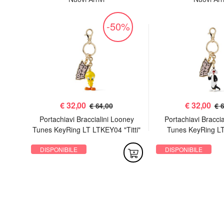
-50%
%
€
32,00
€
32,00
€ 64,00
€ 
Portachiavi Braccialini Looney
Portachiavi Bracci
Tunes KeyRing LT LTKEY04 "Titti"
Tunes KeyRing L
 I^
"Silvestr
00H
DISPONIBILE
DISPONIBILE