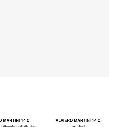
 MARTINI 1^ C.
ALVIERO MARTINI 1^ C.
/ Piccola pelletteria /
product
Por