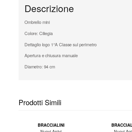
Descrizione
Ombrello mini
Colore: Ciliegia
Dettaglio logo 1°A Classe sul perimetro
Apertura e chiusura manuale
Diametro: 94 cm
Prodotti Simili
.
BRACCIALINI
BRACCIAL
ria /
Nuovi Arrivi
Nuovi Arri