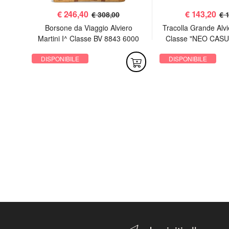
€
246,40
€
143,20
€ 308,00
€ 
rtini
Borsone da Viaggio Alviero
Tracolla Grande Alvie
Soft
Martini I^ Classe BV 8843 6000
Classe "NEO CASU
Geo Classic
6188 Geo W
DISPONIBILE
DISPONIBILE