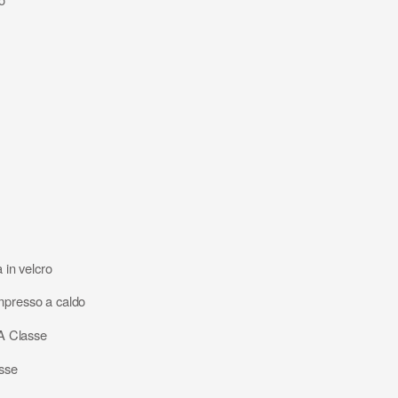
 in velcro
impresso a caldo
1A Classe
asse