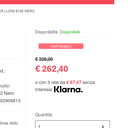
ER LLD05 8162 NERO
Disponibilità:
Disponibile
DISPONIBILE
€ 328,00
€
262,40
d.:
o con 3 rate da
€ 87,47
senza
colo:
interessi
2 Nero
02909813
Quantità:
linea dello