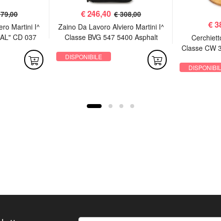
€
246,40
179,00
€ 308,00
€
3
ro Martini I^
Zaino Da Lavoro Alviero Martini I^
AL" CD 037
Classe BVG 547 5400 Asphalt
Cerchietto
hite
Grey
Classe CW 3
DISPONIBILE
DISPONIBI