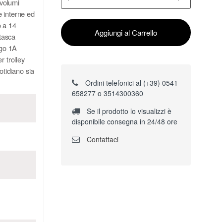
 volumi
e interne ed
o a 14
Aggiungi al Carrello
 tasca
ogo 1A
r trolley
otidiano sia
Ordini telefonici al (+39) 0541
658277 o 3514300360
Se il prodotto lo visualizzi è
disponibile consegna in 24/48 ore
Contattaci