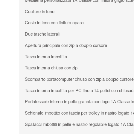
Cuciture in tono
Coste in tono con finitura opaca
Due tasche laterali
Apertura principale con zip a doppio cursore
Tasca interna imbottita
Tasca interna chiusa con zip
Scomparto portacomputer chiuso con zip a doppio cursore
Tasca interna imbottita per PC fino a 14 pollici con chiusura
Portatessere interno in pelle granata con logo 1A Classe 
Schienale imbottito con fascia per trolley in nastro logato 
Spallacci imbottiti in pelle e nastro regolabile logato 1A Cl