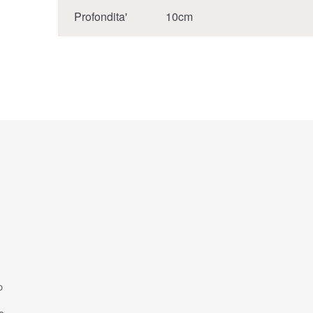
Profondita'
10cm
o
o