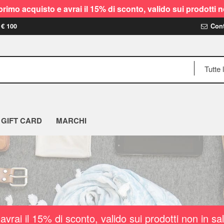
rimo acquisto e avrai il 15% di sconto, valido sui prodot
 € 100
Cont
GIFT CARD
MARCHI
vrai il 15% di sconto, valido sui prodotti non i