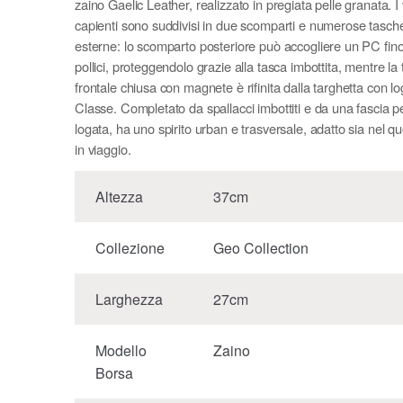
zaino Gaelic Leather, realizzato in pregiata pelle granata. I
capienti sono suddivisi in due scomparti e numerose tasch
esterne: lo scomparto posteriore può accogliere un PC fin
pollici, proteggendolo grazie alla tasca imbottita, mentre la
frontale chiusa con magnete è rifinita dalla targhetta con l
Classe. Completato da spallacci imbottiti e da una fascia pe
logata, ha uno spirito urban e trasversale, adatto sia nel qu
in viaggio.
Altezza
37cm
Collezione
Geo Collection
Larghezza
27cm
Modello
Zaino
Borsa