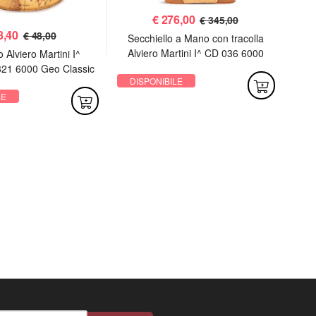
€
276,00
€ 345,00
8,40
€ 48,00
Secchiello a Mano con tracolla
Trac
Alviero Martini I^ CD 036 6000
^ C
 Alviero Martini I^
Geo Classic
21 6000 Geo Classic
DISPONIBILE
DI
LE