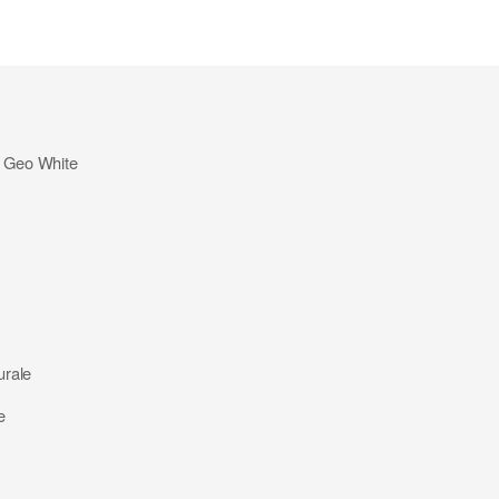
ca Geo White
urale
e