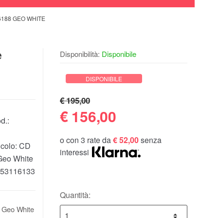
6188 GEO WHITE
e
Disponibilità:
Disponibile
DISPONIBILE
€ 195,00
€
156,00
d.:
o con 3 rate da
€ 52,00
senza
icolo:
CD
interessi
Geo White
53116133
Quantità:
ca Geo White