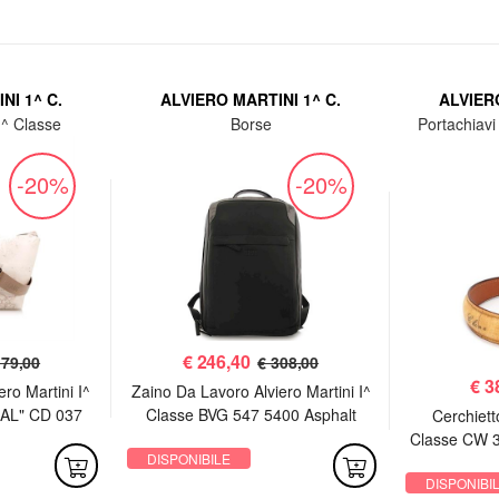
NI 1^ C.
ALVIERO MARTINI 1^ C.
ALVIERO
1^ Classe
Borse
Portachiavi 
-20%
-20%
€
246,40
179,00
€ 308,00
€
3
ro Martini I^
Zaino Da Lavoro Alviero Martini I^
AL" CD 037
Classe BVG 547 5400 Asphalt
Cerchietto
hite
Grey
Classe CW 3
DISPONIBILE
DISPONIBI