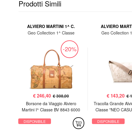
Prodotti Simili
.
ALVIERO MARTINI 1^ C.
ALVIERO MARTI
e
Geo Collection 1^ Classe
Geo Collection 
%
-20%
€
246,40
€
143,20
€ 308,00
€ 
se CD
Borsone da Viaggio Alviero
Tracolla Grande Alvie
Martini I^ Classe BV 8843 6000
Classe "NEO CASU
Geo Classic
6188 Geo W
DISPONIBILE
DISPONIBILE