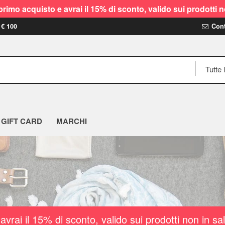
rimo acquisto e avrai il 15% di sconto, valido sui prodot
 € 100
Cont
GIFT CARD
MARCHI
vrai il 15% di sconto, valido sui prodotti non i