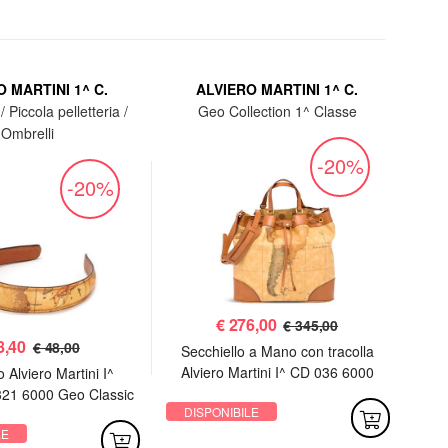
 MARTINI 1^ C.
ALVIERO MARTINI 1^ C.
/ Piccola pelletteria /
Geo Collection 1^ Classe
Ombrelli
-20%
-20%
€
276,00
€ 345,00
8,40
€ 48,00
Secchiello a Mano con tracolla
Trac
Alviero Martini I^ CD 036 6000
^ C
 Alviero Martini I^
Geo Classic
21 6000 Geo Classic
DISPONIBILE
DI
LE