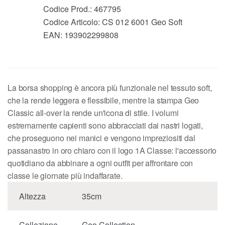
Codice Prod.:
467795
Codice Articolo:
CS 012 6001 Geo Soft
EAN:
193902299808
La borsa shopping è ancora più funzionale nel tessuto soft,
che la rende leggera e flessibile, mentre la stampa Geo
Classic all-over la rende un'icona di stile. I volumi
estremamente capienti sono abbracciati dai nastri logati,
che proseguono nei manici e vengono impreziositi dal
passanastro in oro chiaro con il logo 1A Classe: l'accessorio
quotidiano da abbinare a ogni outfit per affrontare con
classe le giornate più indaffarate.
Altezza
35cm
Collezione
Geo Collection