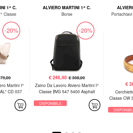
NI 1^ C.
ALVIERO MARTINI 1^ C.
ALVIERO
1^ Classe
Borse
Portachiavi 
-20%
-20%
€
246,40
179,00
€ 308,00
€
3
ro Martini I^
Zaino Da Lavoro Alviero Martini I^
AL" CD 037
Classe BVG 547 5400 Asphalt
Cerchietto
hite
Grey
Classe CW 3
DISPONIBILE
DISPONIBI