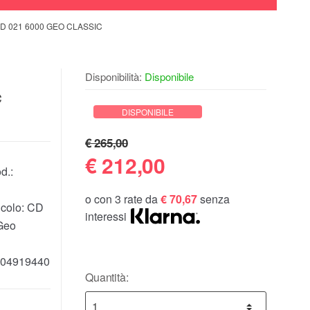
D 021 6000 GEO CLASSIC
Disponibilità:
Disponibile
c
DISPONIBILE
€ 265,00
€
212,00
d.:
o con 3 rate da
€ 70,67
senza
icolo:
CD
interessi
Geo
04919440
Quantità: