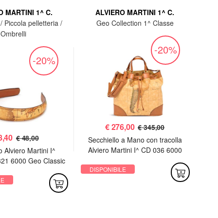
 MARTINI 1^ C.
ALVIERO MARTINI 1^ C.
/ Piccola pelletteria /
Geo Collection 1^ Classe
Ombrelli
-20%
-20%
€
276,00
€ 345,00
8,40
€ 48,00
Secchiello a Mano con tracolla
Trac
Alviero Martini I^ CD 036 6000
^ C
 Alviero Martini I^
Geo Classic
21 6000 Geo Classic
DISPONIBILE
DI
LE