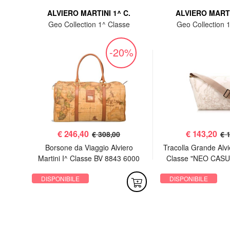
.
ALVIERO MARTINI 1^ C.
ALVIERO MARTI
e
Geo Collection 1^ Classe
Geo Collection 
%
-20%
€
246,40
€
143,20
€ 308,00
€ 
rtini
Borsone da Viaggio Alviero
Tracolla Grande Alvie
Soft
Martini I^ Classe BV 8843 6000
Classe "NEO CASU
Geo Classic
6188 Geo W
DISPONIBILE
DISPONIBILE