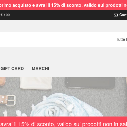
rimo acquisto e avrai il 15% di sconto, valido sui prodot
 € 100
Cont
GIFT CARD
MARCHI
vrai il 15% di sconto, valido sui prodotti non i