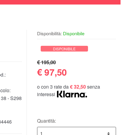
Disponibilità:
Disponibile
DISPONIBILE
€ 195,00
€
97,50
d.:
o con 3 rate da
€ 32,50
senza
colo:
interessi
38 - S298
Quantità:
84446