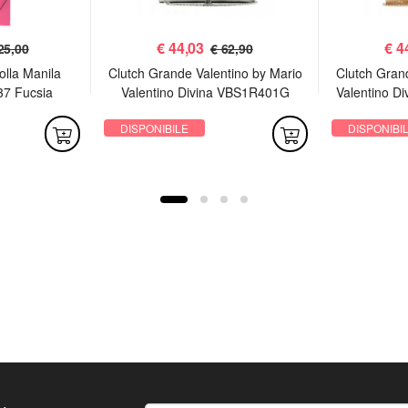
€
44,03
€
4
25,00
€ 62,90
olla Manila
Clutch Grande Valentino by Mario
Clutch Gran
37 Fucsia
Valentino Divina VBS1R401G
Valentino D
Argento
DISPONIBILE
DISPONIBI