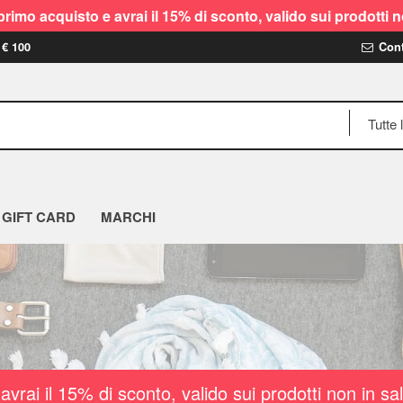
rimo acquisto e avrai il 15% di sconto, valido sui prodot
 € 100
Cont
GIFT CARD
MARCHI
vrai il 15% di sconto, valido sui prodotti non i