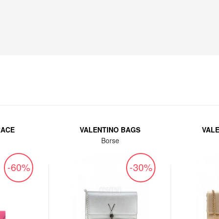
RACE
VALENTINO BAGS
VAL
Borse
-60%
-30%