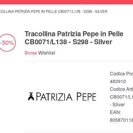
OLLINA PATRIZIA PEPE IN PELLE CB0071/L138 - S298 - SILVER
Tracollina Patrizia Pepe in Pelle
CB0071/L138 - S298 - Silver
-50%
Borse
Wishlist
Codice Pro
483910
Codice Arti
CB0071/L1
- Silver
EAN:
80587011