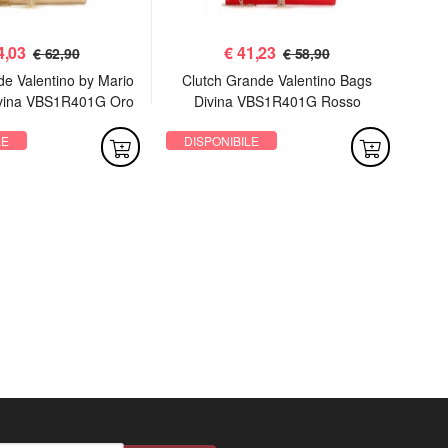
4,03
€
41,23
€ 62,90
€ 58,90
de Valentino by Mario
Clutch Grande Valentino Bags
P
ivina VBS1R401G Oro
Divina VBS1R401G Rosso
LE
DISPONIBILE
DI