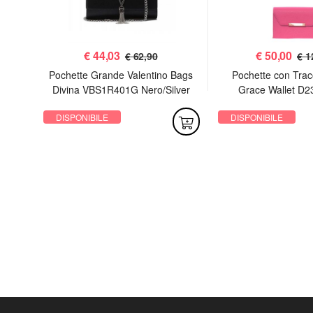
€
44,03
€
50,00
€ 62,90
€ 1
 Sac
Pochette Grande Valentino Bags
Pochette con Trac
Divina VBS1R401G Nero/Silver
Grace Wallet D2
DISPONIBILE
DISPONIBILE