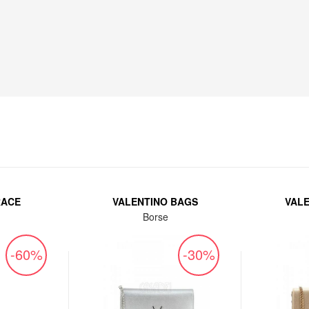
RACE
VALENTINO BAGS
VAL
Borse
-60%
-30%