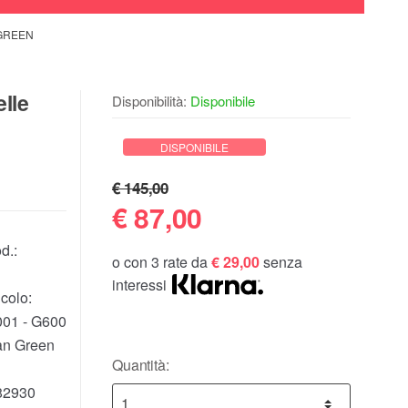
 GREEN
elle
Disponibilità:
Disponibile
DISPONIBILE
€ 145,00
€
87,00
d.:
o con 3 rate da
€ 29,00
senza
interessi
colo:
01 - G600
an Green
Quantità:
82930