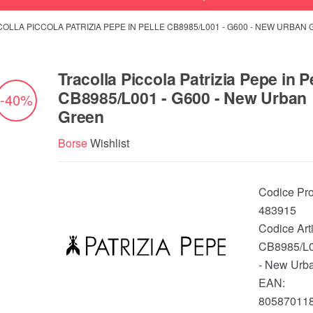
OLLA PICCOLA PATRIZIA PEPE IN PELLE CB8985/L001 - G600 - NEW URBAN
Tracolla Piccola Patrizia Pepe in P
CB8985/L001 - G600 - New Urban
-40%
Green
Borse
Wishlist
Codice Pro
483915
Codice Arti
CB8985/L0
- New Urb
EAN:
80587011