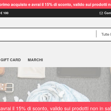
rimo acquisto e avrai il 15% di sconto, valido sui prodot
 € 100
Cont
GIFT CARD
MARCHI
vrai il 15% di sconto, valido sui prodotti non i