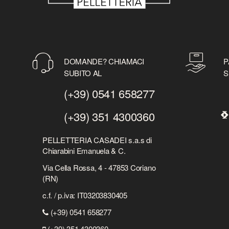
DOMANDE? CHIAMACI
P
SUBITO AL
S
(+39) 0541 658277
(+39) 351 4300360
PELLETTERIA CASADEI s.a.s di
Chiarabini Emanuela & C.
Via Cella Rossa, 4 - 47853 Coriano
(RN)
c.f. / p.iva: IT03203830405
(+39) 0541 658277
(+39) 351 4300360