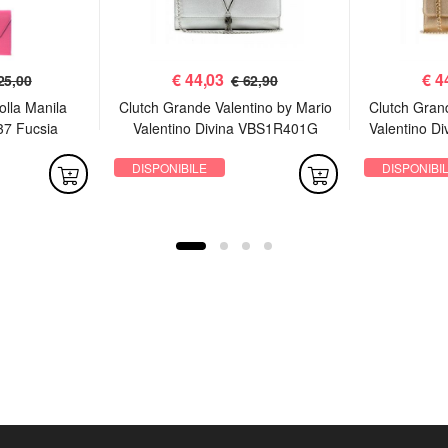
€
44,03
€
4
25,00
€ 62,90
olla Manila
Clutch Grande Valentino by Mario
Clutch Gran
37 Fucsia
Valentino Divina VBS1R401G
Valentino D
Argento
DISPONIBILE
DISPONIBI