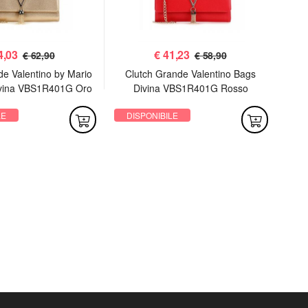
4,03
€
41,23
€ 62,90
€ 58,90
de Valentino by Mario
Clutch Grande Valentino Bags
P
ivina VBS1R401G Oro
Divina VBS1R401G Rosso
LE
DISPONIBILE
DI