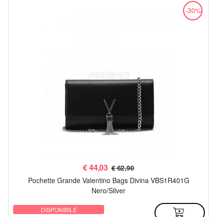
-30%
€
44,03
€ 62,90
Pochette Grande Valentino Bags Divina VBS1R401G
Nero/Silver
DISPONIBILE