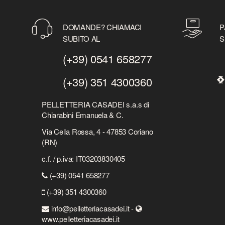
DOMANDE? CHIAMACI
P
SUBITO AL
S
(+39) 0541 658277
(+39) 351 4300360
PELLETTERIA CASADEI s.a.s di
Chiarabini Emanuela & C.
Via Cella Rossa, 4 - 47853 Coriano
(RN)
c.f. / p.iva: IT03203830405
(+39) 0541 658277
(+39) 351 4300360
info@pelletteriacasadei.it -
www.pelletteriacasadei.it