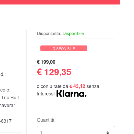
Disponibilità:
Disponibile
DISPONIBILE
€ 199,00
€
129,35
d.:
o con 3 rate da
€ 43,12
senza
colo:
interessi
 Trip Bull
mavera"
Quantità:
46317