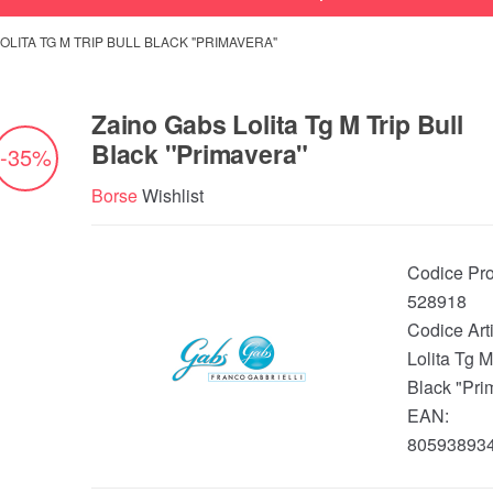
OLITA TG M TRIP BULL BLACK "PRIMAVERA"
Zaino Gabs Lolita Tg M Trip Bull
Black "Primavera"
-35%
Borse
Wishlist
Codice Pro
528918
Codice Arti
Lolita Tg M
Black "Pri
EAN:
80593893