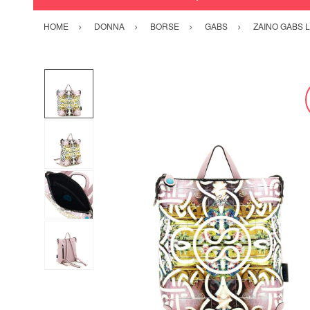
HOME
DONNA
BORSE
GABS
ZAINO GABS L