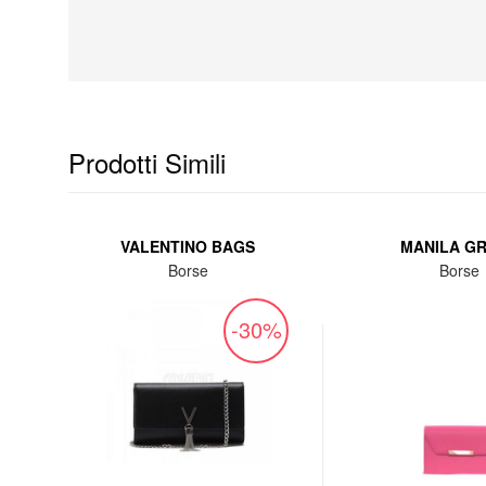
Prodotti Simili
VALENTINO BAGS
MANILA G
Borse
Borse
%
-30%