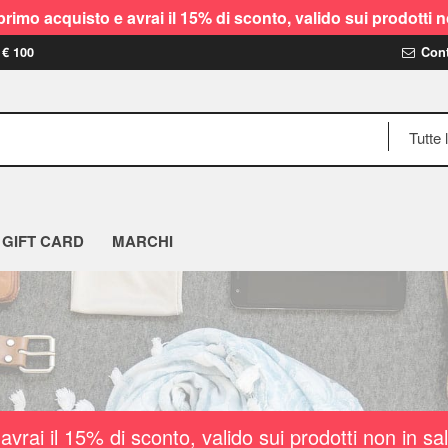
rimo acquisto e avrai il 15% di sconto, valido sui prodot
 € 100
Cont
GIFT CARD
MARCHI
vrai il 15% di sconto, valido sui prodotti non i