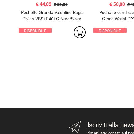
€
44,03
€
50,00
€ 62,90
€ 1
 Sac
Pochette Grande Valentino Bags
Pochette con Trac
Divina VBS1R401G Nero/Silver
Grace Wallet D2
DISPONIBILE
DISPONIBILE
Iscriviti alla new
rimani aggiornato sui nos