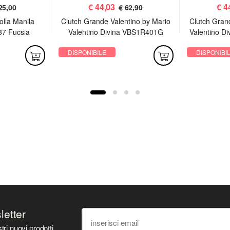
€
44,03
€
4
25,00
€ 62,90
olla Manila
Clutch Grande Valentino by Mario
Clutch Gran
37 Fucsia
Valentino Divina VBS1R401G
Valentino D
Argento
DISPONIBILE
DISPONIBI
sletter
tri nuovi prodotti