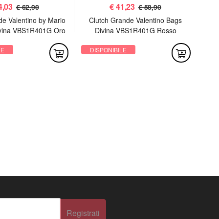
4,03
€
41,23
€ 62,90
€ 58,90
de Valentino by Mario
Clutch Grande Valentino Bags
P
ivina VBS1R401G Oro
Divina VBS1R401G Rosso
LE
DISPONIBILE
DI
Registrati