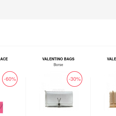
RACE
VALENTINO BAGS
VAL
Borse
-60%
-30%