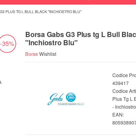
G3 PLUS TG L BULL BLACK "INCHIOSTRO BLU"
Borsa Gabs G3 Plus tg L Bull Bla
"Inchiostro Blu"
-35%
Borse
Wishlist
Codice Pro
439417
Codice Art
Plus Tg L 
- Inchiostr
EAN:
80593890