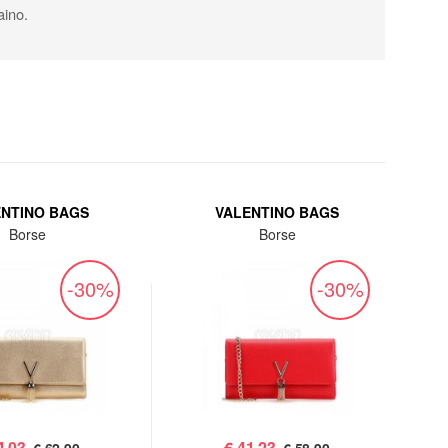
aino.
ENTINO BAGS
VALENTINO BAGS
Borse
Borse
-30%
-30%
4,03
€
41,23
€ 62,90
€ 58,90