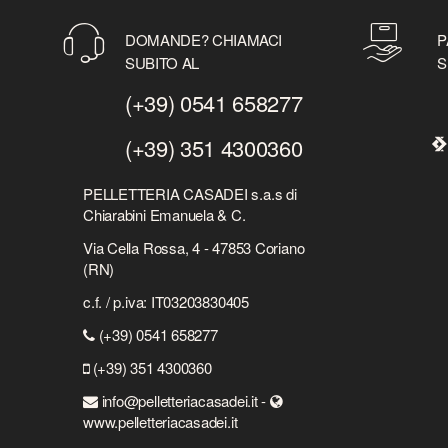
DOMANDE? CHIAMACI
P
SUBITO AL
S
(+39) 0541 658277
(+39) 351 4300360
PELLETTERIA CASADEI s.a.s di
Chiarabini Emanuela & C.
Via Cella Rossa, 4 - 47853 Coriano
(RN)
c.f. / p.iva: IT03203830405
(+39) 0541 658277
(+39) 351 4300360
info@pelletteriacasadei.it -
www.pelletteriacasadei.it