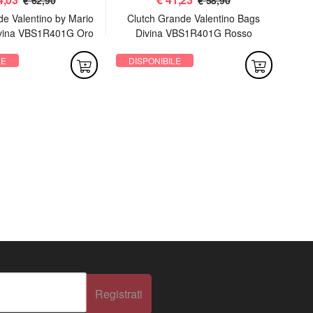
de Valentino by Mario
Clutch Grande Valentino Bags
P
ivina VBS1R401G Oro
Divina VBS1R401G Rosso
LE
DISPONIBILE
DI
Registrati