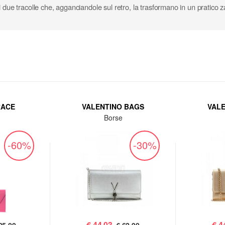
 due tracolle che, agganciandole sul retro, la trasformano in un pratico z
RACE
VALENTINO BAGS
VAL
Borse
-60%
-30%
€
44,03
€
4
25,00
€ 62,90