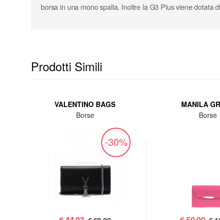
borsa in una mono spalla. Inoltre la G3 Plus viene dotata di
Prodotti Simili
VALENTINO BAGS
MANILA G
Borse
Borse
%
-30%
€
44,03
€
50,00
€ 62,90
€ 1