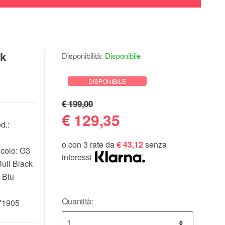
ck
Disponibilità:
Disponibile
DISPONIBILE
€ 199,00
€
129,35
d.:
o con 3 rate da
€ 43,12
senza
icolo:
G3
interessi
Bull Black
o Blu
Quantità:
71905