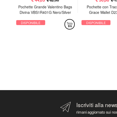
 Sac
Pochette Grande Valentino Bags
Pochette con Trac
Divina VBS1R401G Nero/Silver
Grace Wallet D2
DISPONIBILE
DISPONIBILE
Iscriviti alla new
rimani aggiornato sui nos