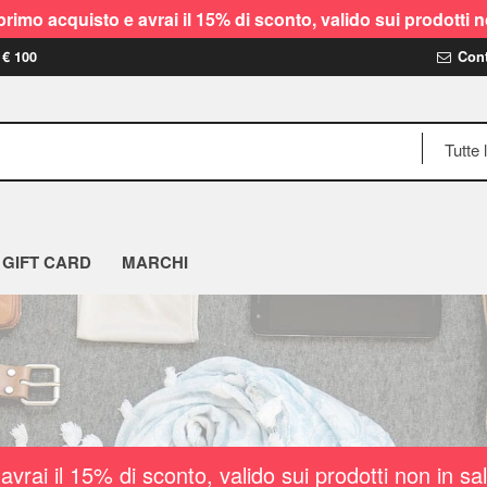
rimo acquisto e avrai il 15% di sconto, valido sui prodot
 € 100
Cont
GIFT CARD
MARCHI
vrai il 15% di sconto, valido sui prodotti non i