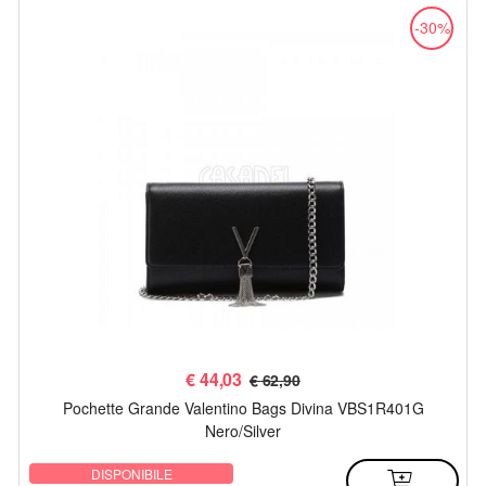
-30%
€
44,03
€ 62,90
Pochette Grande Valentino Bags Divina VBS1R401G
Nero/Silver
DISPONIBILE