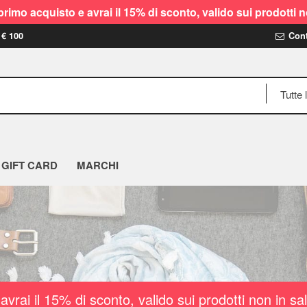
rimo acquisto e avrai il 15% di sconto, valido sui prodot
 € 100
Cont
GIFT CARD
MARCHI
vrai il 15% di sconto, valido sui prodotti non i