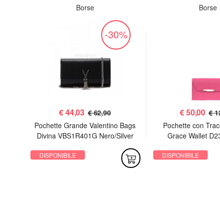
Borse
Borse
%
-30%
€
44,03
€
50,00
€ 62,90
€ 1
 Sac
Pochette Grande Valentino Bags
Pochette con Trac
Divina VBS1R401G Nero/Silver
Grace Wallet D2
DISPONIBILE
DISPONIBILE