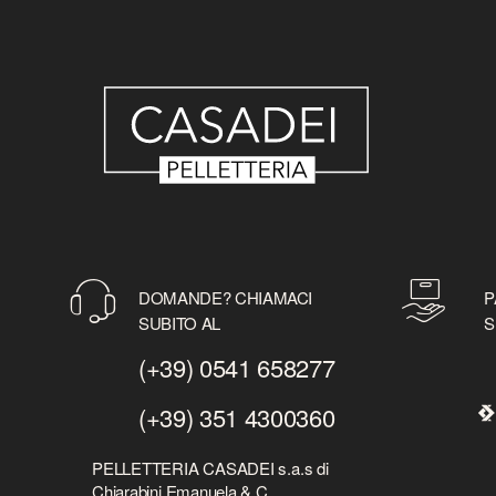
DOMANDE? CHIAMACI
P
SUBITO AL
S
(+39) 0541 658277
(+39) 351 4300360
PELLETTERIA CASADEI s.a.s di
Chiarabini Emanuela & C.