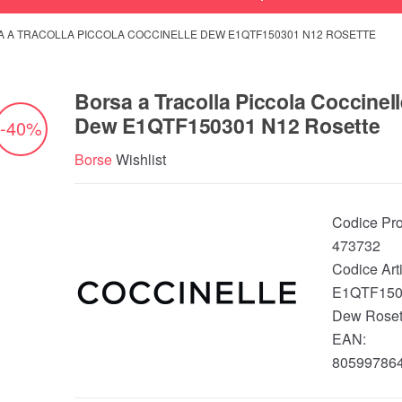
 A TRACOLLA PICCOLA COCCINELLE DEW E1QTF150301 N12 ROSETTE
Borsa a Tracolla Piccola Coccinel
Dew E1QTF150301 N12 Rosette
-40%
Borse
Wishlist
Codice Pro
473732
Codice Arti
E1QTF150
Dew Roset
EAN:
80599786