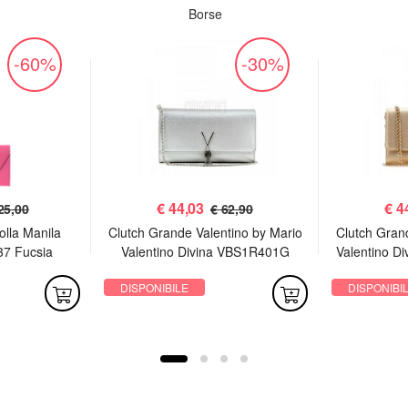
Borse
-60%
-30%
€
44,03
€
4
25,00
€ 62,90
olla Manila
Clutch Grande Valentino by Mario
Clutch Gran
37 Fucsia
Valentino Divina VBS1R401G
Valentino D
Argento
DISPONIBILE
DISPONIBI