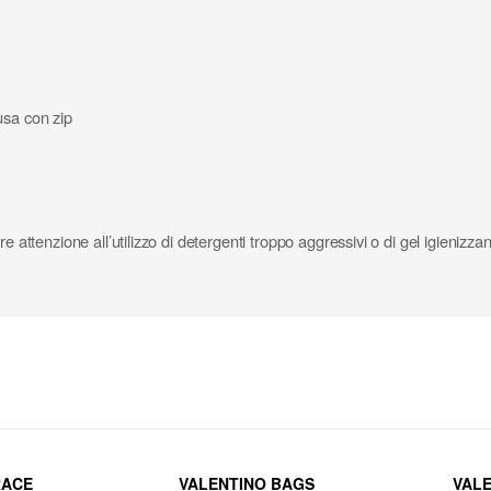
usa con zip
e attenzione all’utilizzo di detergenti troppo aggressivi o di gel igienizz
RACE
VALENTINO BAGS
VAL