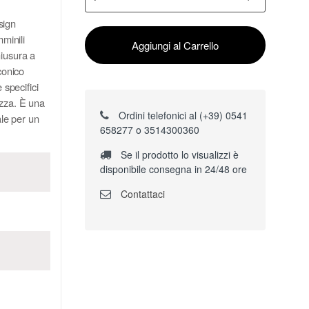
sign
mminili
Aggiungi al Carrello
chiusura a
conico
 specifici
ezza. È una
Ordini telefonici al (+39) 0541
ale per un
658277 o 3514300360
Se il prodotto lo visualizzi è
disponibile consegna in 24/48 ore
Contattaci