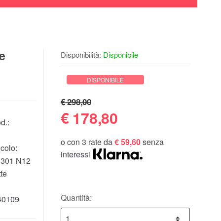
le
Disponibilità:
Disponibile
DISPONIBILE
€ 298,00
€
178,80
d.:
o con 3 rate da
€ 59,60
senza
colo:
interessi
301 N12
te
Quantità:
40109