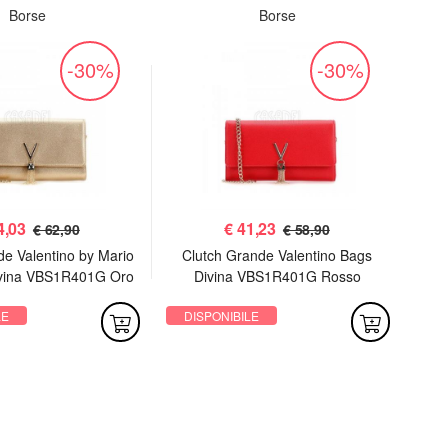
Borse
Borse
-30%
-30%
4,03
€
41,23
€ 62,90
€ 58,90
de Valentino by Mario
Clutch Grande Valentino Bags
P
ivina VBS1R401G Oro
Divina VBS1R401G Rosso
LE
DISPONIBILE
DI