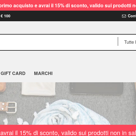
rimo acquisto e avrai il 15% di sconto, valido sui prodot
 € 100
Cont
GIFT CARD
MARCHI
vrai il 15% di sconto, valido sui prodotti non i