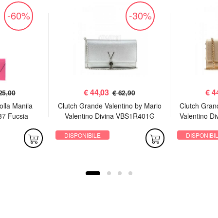
-60%
-30%
€
44,03
€
4
25,00
€ 62,90
olla Manila
Clutch Grande Valentino by Mario
Clutch Gran
37 Fucsia
Valentino Divina VBS1R401G
Valentino D
Argento
DISPONIBILE
DISPONIBI