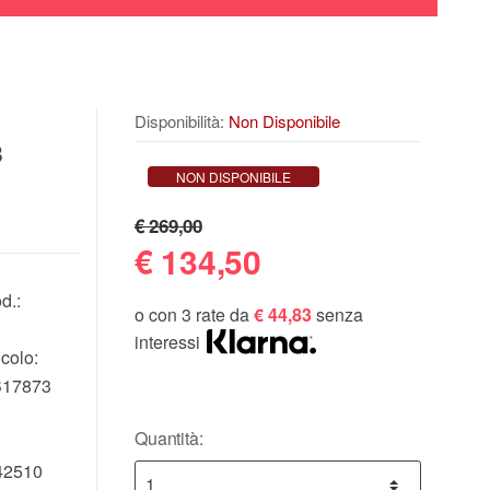
Disponibilità:
Non Disponibile
3
NON DISPONIBILE
€ 269,00
€
134,50
d.:
o con 3 rate da
€ 44,83
senza
interessi
colo:
B17873
Quantità:
42510