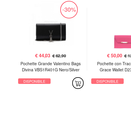
%
-30%
€
44,03
€
50,00
€ 62,90
€ 1
 Sac
Pochette Grande Valentino Bags
Pochette con Trac
Divina VBS1R401G Nero/Silver
Grace Wallet D2
DISPONIBILE
DISPONIBILE