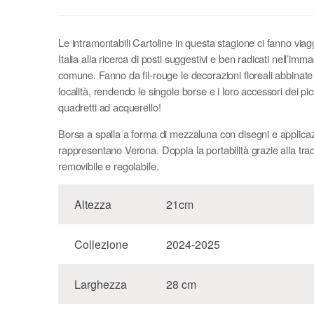
Le intramontabili Cartoline in questa stagione ci fanno viag
Italia alla ricerca di posti suggestivi e ben radicati nell’imm
comune. Fanno da fil-rouge le decorazioni floreali abbinate 
località, rendendo le singole borse e i loro accessori dei pic
quadretti ad acquerello!
Borsa a spalla a forma di mezzaluna con disegni e applicaz
rappresentano Verona. Doppia la portabilità grazie alla trac
removibile e regolabile.
Altezza
21cm
Collezione
2024-2025
Larghezza
28 cm