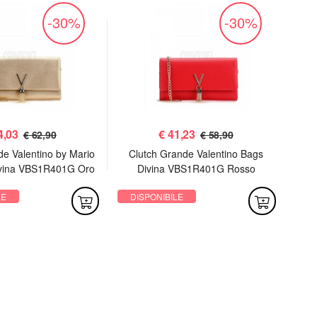
-30%
-30%
4,03
€
41,23
€ 62,90
€ 58,90
de Valentino by Mario
Clutch Grande Valentino Bags
P
ivina VBS1R401G Oro
Divina VBS1R401G Rosso
LE
DISPONIBILE
DI