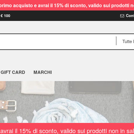
rimo acquisto e avrai il 15% di sconto, valido sui prodot
 € 100
Cont
GIFT CARD
MARCHI
vrai il 15% di sconto, valido sui prodotti non i