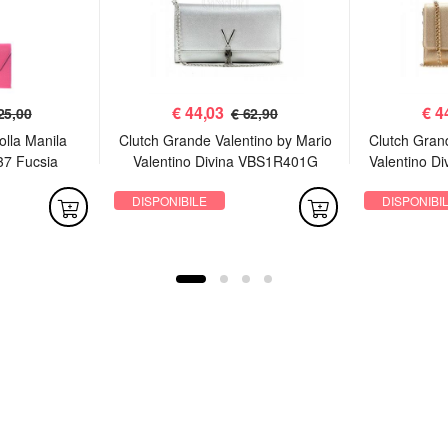
€
44,03
€
4
25,00
€ 62,90
olla Manila
Clutch Grande Valentino by Mario
Clutch Gran
37 Fucsia
Valentino Divina VBS1R401G
Valentino D
Argento
DISPONIBILE
DISPONIBI