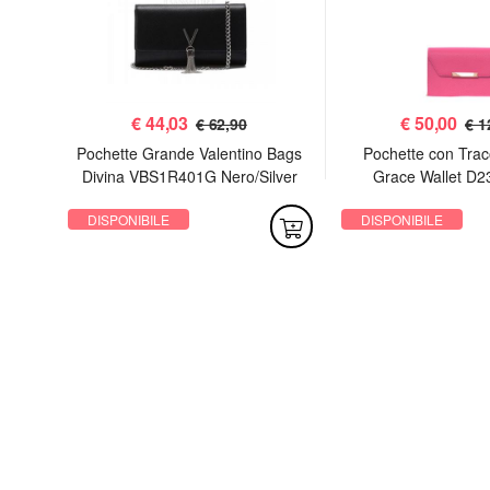
€
44,03
€
50,00
€ 62,90
€ 1
 Sac
Pochette Grande Valentino Bags
Pochette con Trac
Divina VBS1R401G Nero/Silver
Grace Wallet D2
DISPONIBILE
DISPONIBILE