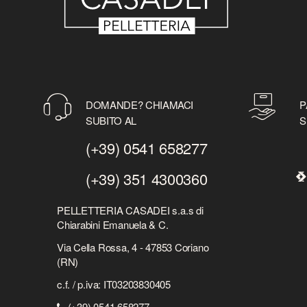
DOMANDE? CHIAMACI
P
SUBITO AL
S
(+39) 0541 658277
(+39) 351 4300360
PELLETTERIA CASADEI s.a.s di
Chiarabini Emanuela & C.
Via Cella Rossa, 4 - 47853 Coriano
(RN)
c.f. / p.iva: IT03203830405
(+39) 0541 658277