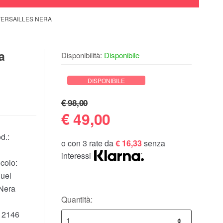
VERSAILLES NERA
a
Disponibilità:
Disponibile
DISPONIBILE
€ 98,00
€
49,00
d.:
o con 3 rate da
€ 16,33
senza
interessi
colo:
uel
 Nera
Quantità:
12146