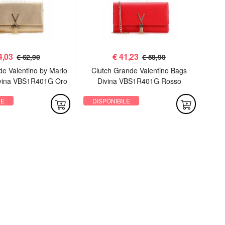
4,03
€
41,23
€ 62,90
€ 58,90
de Valentino by Mario
Clutch Grande Valentino Bags
P
ivina VBS1R401G Oro
Divina VBS1R401G Rosso
LE
DISPONIBILE
DI