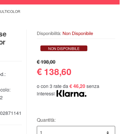
MULTICOLOR
sse
Disponibilità:
Non Disponibile
or
NON DISPONIBILE
€ 198,00
€
138,60
d.:
o con 3 rate da
€ 46,20
senza
colo:
interessi
2
02871141
Quantità: