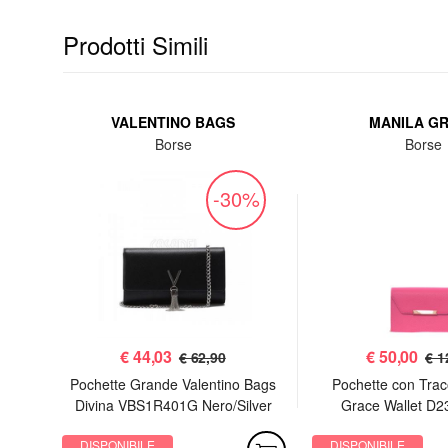
Prodotti Simili
VALENTINO BAGS
MANILA G
Borse
Borse
%
-30%
€
44,03
€
50,00
€ 62,90
€ 1
 Sac
Pochette Grande Valentino Bags
Pochette con Trac
Divina VBS1R401G Nero/Silver
Grace Wallet D2
DISPONIBILE
DISPONIBILE