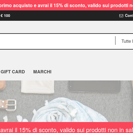
rimo acquisto e avrai il 15% di sconto, valido sui prodot
 € 100
Cont
GIFT CARD
MARCHI
vrai il 15% di sconto, valido sui prodotti non i