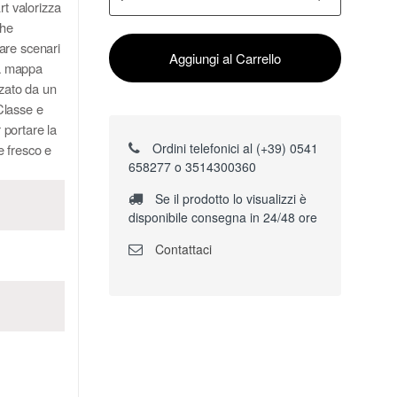
rt valorizza
che
are scenari
Aggiungi al Carrello
la mappa
zzato da un
Classe e
r portare la
Ordini telefonici al (+39) 0541
re fresco e
658277 o 3514300360
Se il prodotto lo visualizzi è
disponibile consegna in 24/48 ore
Contattaci