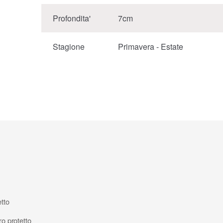
Profondita'
7cm
Stagione
Primavera - Estate
etto
ro protetto