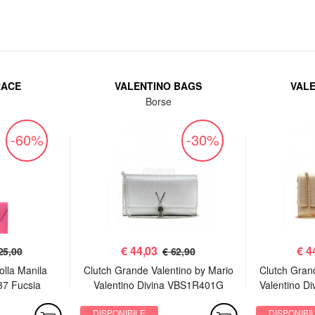
RACE
VALENTINO BAGS
VAL
Borse
-60%
-30%
€
44,03
€
4
25,00
€ 62,90
olla Manila
Clutch Grande Valentino by Mario
Clutch Gran
37 Fucsia
Valentino Divina VBS1R401G
Valentino D
Argento
DISPONIBILE
DISPONIBI