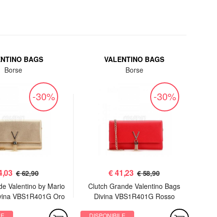
ENTINO BAGS
VALENTINO BAGS
Borse
Borse
-30%
-30%
4,03
€
41,23
€ 62,90
€ 58,90
de Valentino by Mario
Clutch Grande Valentino Bags
P
ivina VBS1R401G Oro
Divina VBS1R401G Rosso
LE
DISPONIBILE
DI