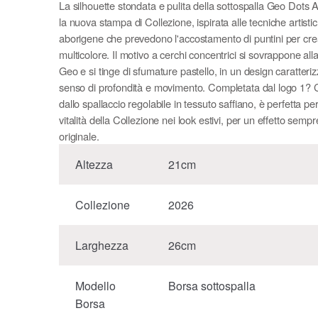
La silhouette stondata e pulita della sottospalla Geo Dots A
la nuova stampa di Collezione, ispirata alle tecniche artisti
aborigene che prevedono l'accostamento di puntini per cre
multicolore. Il motivo a cerchi concentrici si sovrappone al
Geo e si tinge di sfumature pastello, in un design caratteri
senso di profondità e movimento. Completata dal logo 1? 
dallo spallaccio regolabile in tessuto saffiano, è perfetta pe
vitalità della Collezione nei look estivi, per un effetto semp
originale.
Altezza
21cm
Collezione
2026
Larghezza
26cm
Modello
Borsa sottospalla
Borsa