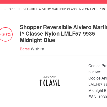
SHOPPER REVERSIBILE ALVIERO MARTINI I^ CLASSE NYLON LMLF57 993
Shopper Reversibile Alviero Marti
I^ Classe Nylon LMLF57 9935
-30%
Midnight Blue
Borse
Wishlist
Codice Pro
531682
Codice Arti
LMLF57 9
Midnight B
EAN:
1939