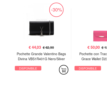
%
-30%
€
44,03
€
50,00
€ 62,90
€ 1
 Sac
Pochette Grande Valentino Bags
Pochette con Trac
Divina VBS1R401G Nero/Silver
Grace Wallet D2
DISPONIBILE
DISPONIBILE