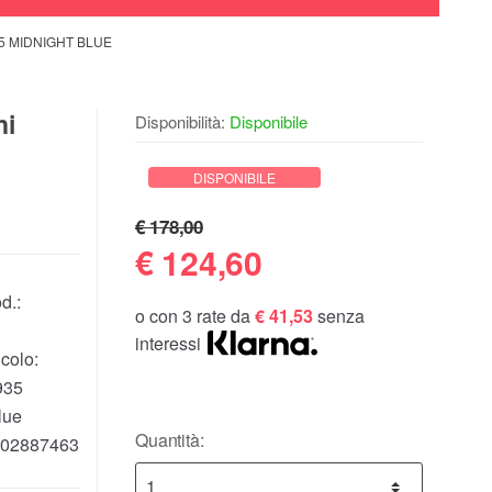
5 MIDNIGHT BLUE
ni
Disponibilità:
Disponibile
DISPONIBILE
€ 178,00
€
124,60
d.:
o con 3 rate da
€ 41,53
senza
interessi
colo:
935
lue
Quantità:
02887463