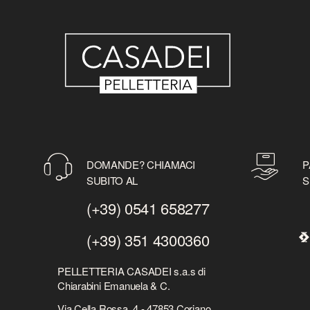
DOMANDE? CHIAMACI
P
SUBITO AL
S
(+39) 0541 658277
(+39) 351 4300360
PELLETTERIA CASADEI s.a.s di
Chiarabini Emanuela & C.
Via Cella Rossa, 4 - 47853 Coriano