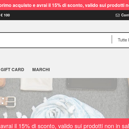
rimo acquisto e avrai il 15% di sconto, valido sui prodot
 € 100
Cont
GIFT CARD
MARCHI
vrai il 15% di sconto, valido sui prodotti non i