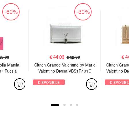
-60%
-30%
€
44,03
€
4
25,00
€ 62,90
olla Manila
Clutch Grande Valentino by Mario
Clutch Gran
37 Fucsia
Valentino Divina VBS1R401G
Valentino D
Argento
DISPONIBILE
DISPONIBI