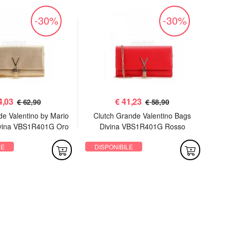
-30%
-30%
4,03
€
41,23
€ 62,90
€ 58,90
de Valentino by Mario
Clutch Grande Valentino Bags
P
ivina VBS1R401G Oro
Divina VBS1R401G Rosso
LE
DISPONIBILE
DI