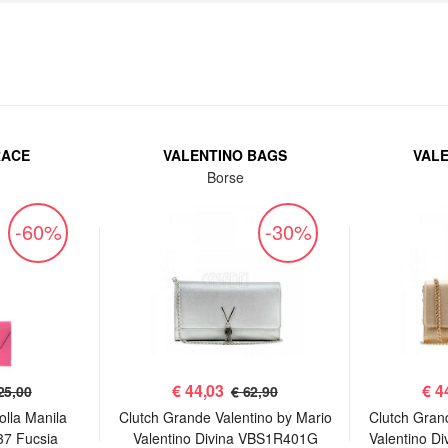
RACE
VALENTINO BAGS
VAL
Borse
-60%
-30%
€
44,03
€
4
25,00
€ 62,90
olla Manila
Clutch Grande Valentino by Mario
Clutch Gran
37 Fucsia
Valentino Divina VBS1R401G
Valentino D