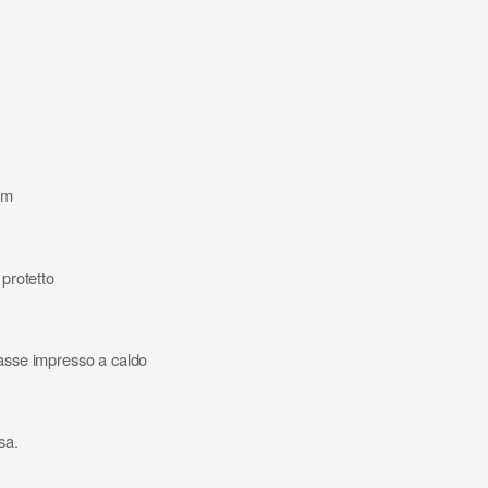
cm
 protetto
lasse impresso a caldo
sa.