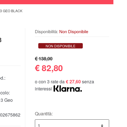
13 GEO BLACK
Disponibilità:
Non Disponibile
3
NON DISPONIBILE
€ 138,00
€
82,80
d.:
o con 3 rate da
€ 27,60
senza
interessi
colo:
13 Geo
Quantità:
02675862