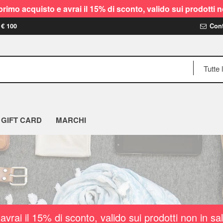
rimo acquisto e avrai il 15% di sconto, valido sui prodot
 € 100
Cont
GIFT CARD
MARCHI
vrai il 15% di sconto, valido sui prodotti non i