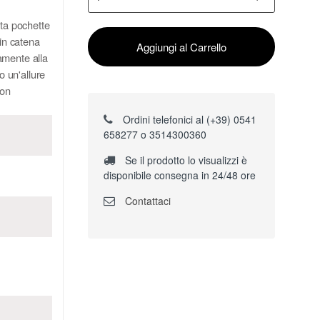
sta pochette
 in catena
Aggiungi al Carrello
amente alla
o un'allure
con
Ordini telefonici al (+39) 0541
658277 o 3514300360
Se il prodotto lo visualizzi è
disponibile consegna in 24/48 ore
Contattaci