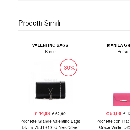
Prodotti Simili
VALENTINO BAGS
MANILA G
Borse
Borse
%
-30%
€
44,03
€
50,00
€ 62,90
€ 1
 Sac
Pochette Grande Valentino Bags
Pochette con Trac
Divina VBS1R401G Nero/Silver
Grace Wallet D2