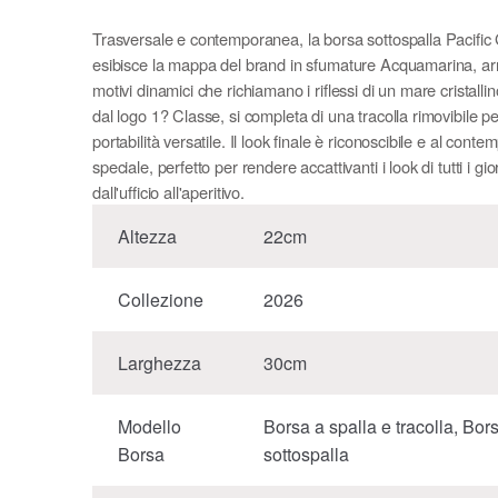
Trasversale e contemporanea, la borsa sottospalla Pacific
esibisce la mappa del brand in sfumature Acquamarina, arr
motivi dinamici che richiamano i riflessi di un mare cristallin
dal logo 1? Classe, si completa di una tracolla rimovibile p
portabilità versatile. Il look finale è riconoscibile e al cont
speciale, perfetto per rendere accattivanti i look di tutti i gio
dall'ufficio all'aperitivo.
Altezza
22cm
Collezione
2026
Larghezza
30cm
Modello
Borsa a spalla e tracolla, Bor
Borsa
sottospalla