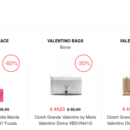
RACE
VALENTINO BAGS
VAL
Borse
-60%
-30%
€
44,03
€
4
25,00
€ 62,90
olla Manila
Clutch Grande Valentino by Mario
Clutch Gran
37 Fucsia
Valentino Divina VBS1R401G
Valentino D
Argento