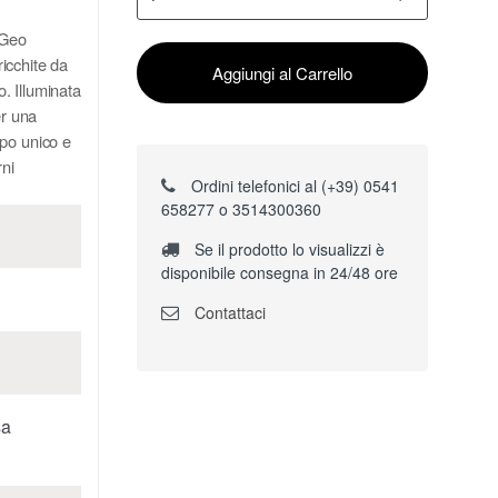
 Geo
icchite da
Aggiungi al Carrello
o. Illuminata
er una
empo unico e
rni
Ordini telefonici al (+39) 0541
658277 o 3514300360
Se il prodotto lo visualizzi è
disponibile consegna in 24/48 ore
Contattaci
sa