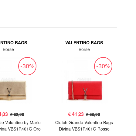
ENTINO BAGS
VALENTINO BAGS
Borse
Borse
-30%
-30%
4,03
€
41,23
€ 62,90
€ 58,90
de Valentino by Mario
Clutch Grande Valentino Bags
P
ivina VBS1R401G Oro
Divina VBS1R401G Rosso