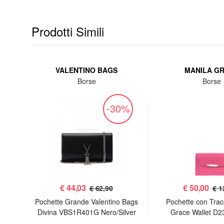
Prodotti Simili
VALENTINO BAGS
MANILA G
Borse
Borse
%
-30%
€
44,03
€
50,00
€ 62,90
€ 1
 Sac
Pochette Grande Valentino Bags
Pochette con Trac
Divina VBS1R401G Nero/Silver
Grace Wallet D2