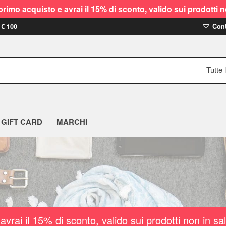
rimo acquisto e avrai il 15% di sconto, valido sui prodot
 € 100
Cont
GIFT CARD
MARCHI
vrai il 15% di sconto, valido sui prodotti non i