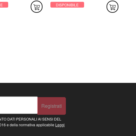
LE
DISPONIBILE
DI
Registrati
TO DATI PERSONALI AI SENSI DEL
16 e della normativa applicabile
Leggi