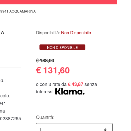
2 9941 ACQUAMARINA
I^
Disponibilità:
Non Disponibile
NON DISPONIBILE
€ 188,00
€
131,60
d.:
o con 3 rate da
€ 43,87
senza
interessi
colo:
941
na
Quantità:
02887265