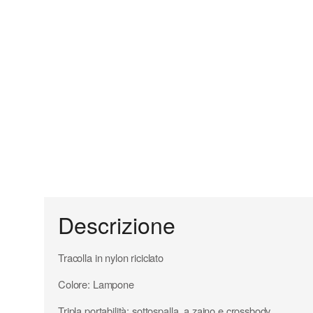
Descrizione
Tracolla in nylon riciclato
Colore: Lampone
Tripla portabilità: sottospalla, a zaino e crossbody