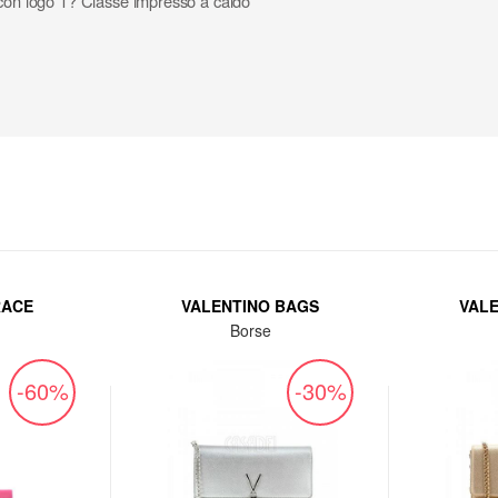
 con logo 1? Classe impresso a caldo
RACE
VALENTINO BAGS
VAL
Borse
-60%
-30%