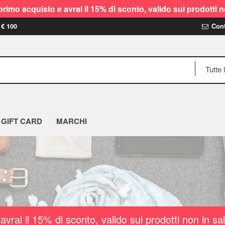
rimo acquisto e avrai il 15% di sconto, valido sui prodot
 € 100
Cont
GIFT CARD
MARCHI
vrai il 15% di sconto, valido sui prodotti non i