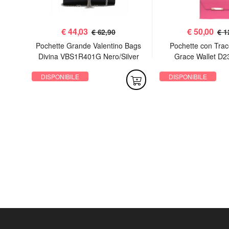
€
44,03
€
50,00
€ 62,90
€ 1
 Sac
Pochette Grande Valentino Bags
Pochette con Trac
Divina VBS1R401G Nero/Silver
Grace Wallet D2
DISPONIBILE
DISPONIBILE