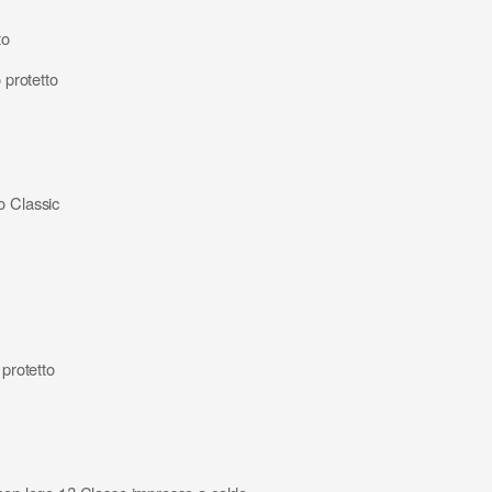
to
 protetto
o Classic
 protetto