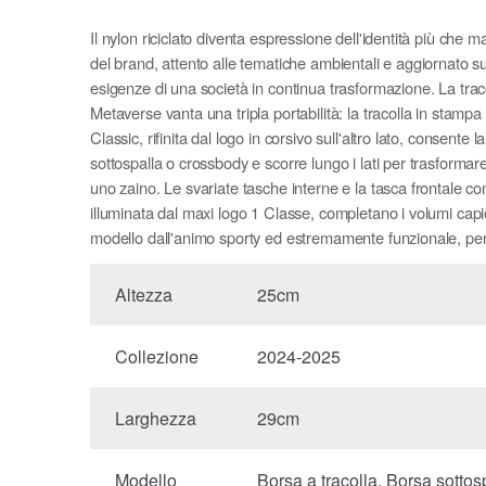
Il nylon riciclato diventa espressione dell'identità più che ma
del brand, attento alle tematiche ambientali e aggiornato su
esigenze di una società in continua trasformazione. La trac
Metaverse vanta una tripla portabilità: la tracolla in stamp
Classic, rifinita dal logo in corsivo sull'altro lato, consente la
sottospalla o crossbody e scorre lungo i lati per trasformare
uno zaino. Le svariate tasche interne e la tasca frontale con
illuminata dal maxi logo 1 Classe, completano i volumi capi
modello dall'animo sporty ed estremamente funzionale, per
orientato al futuro.
Altezza
25cm
Collezione
2024-2025
Larghezza
29cm
Modello
Borsa a tracolla, Borsa sottos