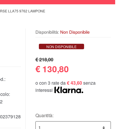
ERSE LLA75 9762 LAMPONE
Disponibilità:
Non Disponibile
NON DISPONIBILE
€ 218,00
€
130,80
d.:
o con 3 rate da
€ 43,60
senza
interessi
colo:
2
Quantità:
02379128