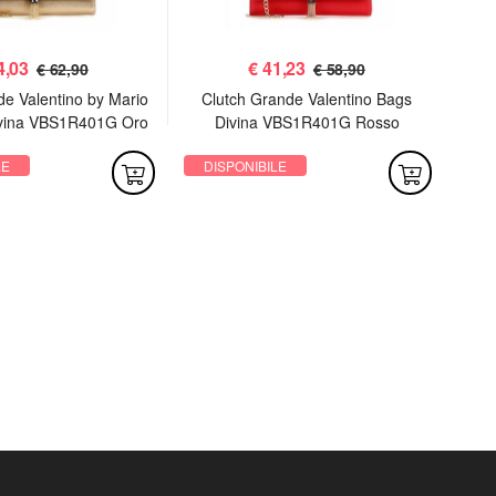
4,03
€
41,23
€ 62,90
€ 58,90
de Valentino by Mario
Clutch Grande Valentino Bags
P
ivina VBS1R401G Oro
Divina VBS1R401G Rosso
LE
DISPONIBILE
DI