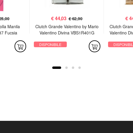
€
44,03
€
4
25,00
€ 62,90
olla Manila
Clutch Grande Valentino by Mario
Clutch Gran
37 Fucsia
Valentino Divina VBS1R401G
Valentino D
Argento
DISPONIBILE
DISPONIBI