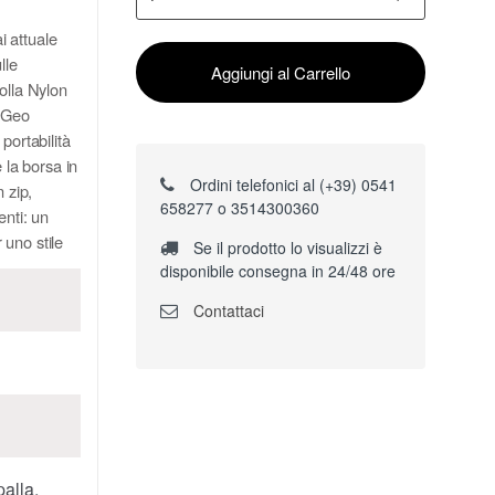
i attuale
lle
Aggiungi al Carrello
olla Nylon
a Geo
 portabilità
 la borsa in
Ordini telefonici al (+39) 0541
 zip,
658277 o 3514300360
enti: un
 uno stile
Se il prodotto lo visualizzi è
disponibile consegna in 24/48 ore
Contattaci
palla,