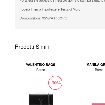
Portatessere applicato in tessuto goffrato stampa saffiano
Fodera interna in poliestere Testa di Moro
Composizione: 95%PA R 5%PC
Prodotti Simili
VALENTINO BAGS
MANILA G
Borse
Borse
%
-30%