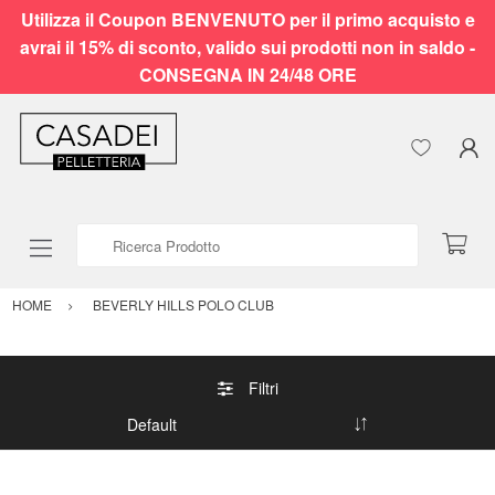
Utilizza il Coupon BENVENUTO per il primo acquisto e
avrai il 15% di sconto, valido sui prodotti non in saldo -
CONSEGNA IN 24/48 ORE
Ricerca Prodotto
HOME
BEVERLY HILLS POLO CLUB
Filtri